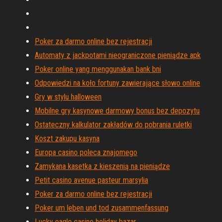
Poker za darmo online bez rejestracji
Automaty z jackpotami nieograniczone pieniądze apk
Poker online yang menggunakan bank bni
Odpowiedzi na koło fortuny zawierające słowo online
Gry w stylu halloween
Mobilne gry kasynowe darmowy bonus bez depozytu
Ostateczny kalkulator zakładów do pobrania ruletki
Koszt zakupu kasyna
Europa casino poleca znajomego
Zamykana kasetka z kieszenią na pieniądze
Petit casino avenue pasteur marsylia
Poker za darmo online bez rejestracji
Poker um leben und tod zusammenfassung
Lucky eagle casino holiday bazar