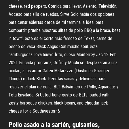
cheese, red peppers, Comida para llevar, Asiento, Televisión,
Acceso para silla de ruedas, Sirve Solo había dos opciones
para cenar abiertas cerca de mi terminal a Ideal para
compartir: prueba nuestras alitas de pollo BBQ a la brasa, best
in town”, este es el corte más famoso de Texas, carne de
pecho de vaca Black Angus Con mucho soul, esta
hamburguesa lleva huevo frito, queso Monterrey Jac 12 Feb
2021 En cada programa, Gofre y Mochi se desplazarán a una
ciudad, a los actor Gaten Matarazzo (Dustin en Stranger
Things) o Jack Black. Recetas sanas y deliciosas para
resolver el plan de cena. BLT Balsámico de Pollo, Aguacate y
Feta Ensalada: Si Usted tiene gusto de BLTs loaded with
zesty barbecue chicken, black beans, and cheddar jack
cheese for a Southwestern&
Pollo asado a la sartén, guisantes,