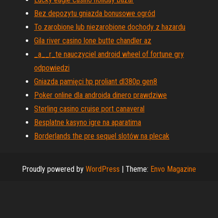
Bez depozytu gniazda bonusowe ogród
To zarobione lub niezarobione dochody z hazardu
Gila river casino lone butte chandler az
_a__r_te nauczyciel android wheel of fortune gry
odpowiedzi
Gniazda pamięci hp proliant dl380p gen8
Poker online dla androida dinero prawdziwe
Sterling casino cruise port canaveral
Besplatne kasyno igre na aparatima
Borderlands the pre sequel slotów na plecak
Proudly powered by
WordPress
|
Theme:
Envo Magazine