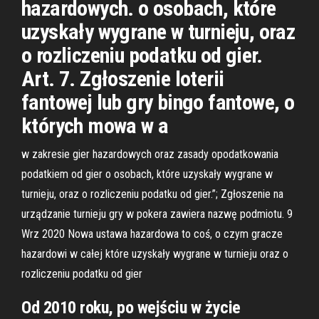
hazardowych. o osobach, które
uzyskały wygrane w turnieju, oraz
o rozliczeniu podatku od gier.
Art. 7. Zgłoszenie loterii
fantowej lub gry bingo fantowe, o
których mowa w a
w zakresie gier hazardowych oraz zasady opodatkowania
podatkiem od gier o osobach, które uzyskały wygrane w
turnieju, oraz o rozliczeniu podatku od gier.”; Zgłoszenie na
urządzanie turnieju gry w pokera zawiera nazwę podmiotu. 9
Wrz 2020 Nowa ustawa hazardowa to coś, o czym gracze
hazardowi w całej które uzyskały wygrane w turnieju oraz o
rozliczeniu podatku od gier
Od 2010 roku, po wejściu w życie