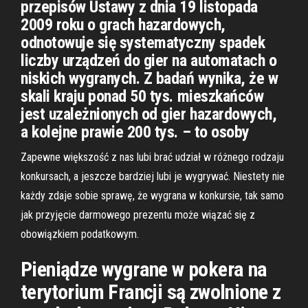
przepisów Ustawy z dnia 19 listopada
2009 roku o grach hazardowych,
odnotowuje się systematyczny spadek
liczby urządzeń do gier na automatach o
niskich wygranych. Z badań wynika, że w
skali kraju ponad 50 tys. mieszkańców
jest uzależnionych od gier hazardowych,
a kolejne prawie 200 tys. – to osoby
Zapewne większość z nas lubi brać udział w różnego rodzaju
konkursach, a jeszcze bardziej lubi je wygrywać. Niestety nie
każdy zdaje sobie sprawę, że wygrana w konkursie, tak samo
jak przyjęcie darmowego prezentu może wiązać się z
obowiązkiem podatkowym.
Pieniądze wygrane w pokera na
terytorium Francji są zwolnione z